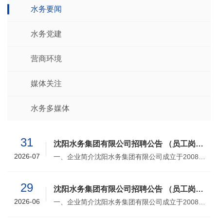
水务要闻
水务党建
营商环境
媒体关注
水务多媒体
31
沈阳水务集团有限公司招聘公告 （员工岗
位）
2026-07
一、企业简介沈阳水务集团有限公司成立于2008年5
月，注册资本40亿元，是经沈阳市政府批准由沈阳
市政
29
沈阳水务集团有限公司招聘公告 （员工岗
位）
2026-06
一、企业简介沈阳水务集团有限公司成立于2008年5
月，注册资本40亿元，是经沈阳市政府批准由沈阳