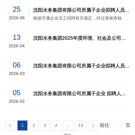
市政
25
沈阳水务集团有限公司所属子企业拟聘人员公
示
2026-06
根据市属企业员工招聘有关规定，经过资格审核、笔
试、面试、考察、体检等程序，确定以下人员为沈阳
水务集团
13
沈阳水务集团2025年度环境、社会及公司治
理（ESG）报告
2026-04
06
沈阳水务集团有限公司所属子企业拟聘人员公
示
2026-03
05
沈阳水务集团有限公司所属子企业 拟聘人员
公示
2026-02
前往
页
1
2
3
4
...
13