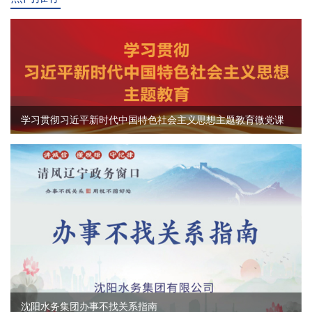
学习贯彻习近平新时代中国特色社会主义思想主题教育微党课
沈阳水务集团办事不找关系指南