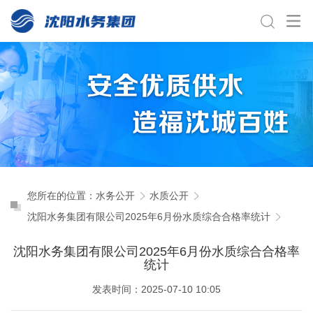
您所在的位置：
水务公开
水质公开
沈阳水务集团有限公司2025年6月份水质综合合格率统计
沈阳水务集团有限公司2025年6月份水质综合合格率
统计
发表时间：2025-07-10 10:05